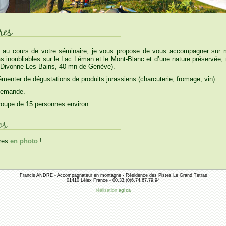
 au cours de votre séminaire, je vous propose de vous accompagner sur me
 inoubliables sur le Lac Léman et le Mont-Blanc et d’une nature préservée,
e Divonne Les Bains, 40 mn de Genève).
menter de dégustations de produits jurassiens (charcuterie, fromage, vin).
 demande.
oupe de 15 personnes environ.
ires
en photo
!
Francis ANDRE - Accompagnateur en montagne - Résidence des Pistes Le Grand Tétras
01410 Lélex France - 00.33.(0)6.74.67.79.94
réalisation
aglca